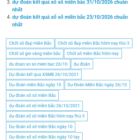
dự đoán kết quả xổ số miền bắc 31/10/2026 chuẩn
nhất
dự đoán kết quả xổ số miền bắc 23/10/2026 chuẩn
nhất
Chốt số đẹp miền Bắc
Chốt số đẹp miền Bắc hôm nay thứ 3
Chốt số giờ vàng miền bắc
Chốt số miền Bắc hôm nay
du doan xo so mien bac 26/10
dự đoán
Dự đoán kết quả XSMB 26/10/2021
Dự đoán miền Bắc ngày 10
Dự Đoán Miền Bắc ngày 26/10
Dự đoán xổ số miền Bắc
dự đoán xổ số miền bắc 26/10/2021
dự đoán xổ số miền Bắc hôm nay thứ 3
Dự đoán xổ số miền Bắc ngày 10
Dự đoán xổ số miền Bắc ngày 10 tay