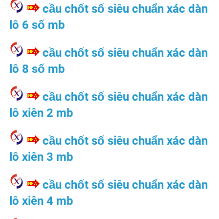
cầu chốt số siêu chuẩn xác dàn
lô 6 số mb
cầu chốt số siêu chuẩn xác dàn
lô 8 số mb
cầu chốt số siêu chuẩn xác dàn
lô xiên 2 mb
cầu chốt số siêu chuẩn xác dàn
lô xiên 3 mb
cầu chốt số siêu chuẩn xác dàn
lô xiên 4 mb