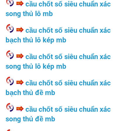
cầu chốt số siêu chuẩn xác
song thủ lô mb
cầu chốt số siêu chuẩn xác
bạch thủ lô kép mb
cầu chốt số siêu chuẩn xác
song thủ lô kép mb
cầu chốt số siêu chuẩn xác
bạch thủ đề mb
cầu chốt số siêu chuẩn xác
song thủ đề mb