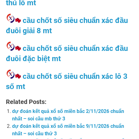
thủ lô mt
cầu chốt số siêu chuẩn xác đầu
đuôi giải 8 mt
cầu chốt số siêu chuẩn xác đầu
đuôi đặc biệt mt
cầu chốt số siêu chuẩn xác lô 3
số mt
Related Posts:
dự đoán kết quả xổ số miền bắc 2/11/2026 chuẩn
nhất – soi cầu mb thứ 3
dự đoán kết quả xổ số miền bắc 9/11/2026 chuẩn
nhất – soi cầu thứ 3