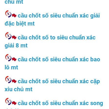
chủ mt
cầu chốt số siêu chuẩn xác giải
đặc biệt mt
cầu chốt số to siêu chuẩn xác
giải 8 mt
cầu chốt số siêu chuẩn xác bao
lô mt
cầu chốt số siêu chuẩn xác cặp
xỉu chủ mt
cầu chốt số siêu chuẩn xác song