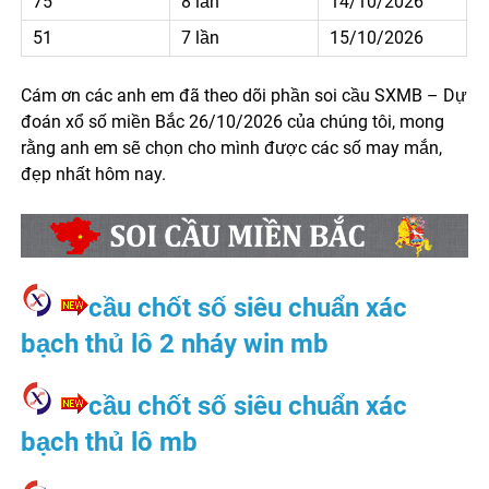
75
8 lần
14/10/2026
51
7 lần
15/10/2026
Cám ơn các anh em đã theo dõi phần soi cầu SXMB – Dự
đoán xổ số miền Bắc 26/10/2026 của chúng tôi, mong
rằng anh em sẽ chọn cho mình được các số may mắn,
đẹp nhất hôm nay.
cầu chốt số siêu chuẩn xác
bạch thủ lô 2 nháy win mb
cầu chốt số siêu chuẩn xác
bạch thủ lô mb