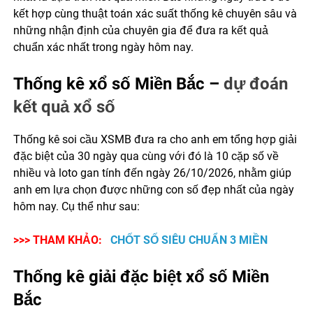
kết hợp cùng thuật toán xác suất thống kê chuyên sâu và
những nhận định của chuyên gia để đưa ra kết quả
chuẩn xác nhất trong ngày hôm nay.
Thống kê xổ số Miền Bắc –
dự đoán
kết quả xổ số
Thống kê soi cầu XSMB đưa ra cho anh em tổng hợp giải
đặc biệt của 30 ngày qua cùng với đó là 10 cặp số về
nhiều và loto gan tính đến ngày 26/10/2026, nhằm giúp
anh em lựa chọn được những con số đẹp nhất của ngày
hôm nay. Cụ thể như sau:
>>> THAM KHẢO:
CHỐT SỐ SIÊU CHUẨN 3 MIỀN
Thống kê giải đặc biệt xổ số Miền
Bắc