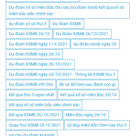
Dự đoán xổ số miền Bắc thứ sáu Dự đoán xsmb kết quả xổ số
miền bắc siêu chính xác
dự đoán xổ số thứ 3
Dự đoán XSMB
Dự đoán XSMB 26/10
Dự đoán XSMB 26/10/2021
Dự đoán XSMB ngày 11 6 2021
dự đoán xsmb ngày 26
Dự đoán XSMB ngày 26/10
Dự đoán XSMB ngày 26/10/2021
Dự đoán XSMB ngày 26/10/2021 - Thống kê XSMB thứ 3
Dự đoán XSMB VIP 26h
đề về 40 hôm sau đánh con gì
kết quả thứ 3 ngon nhất
kết quả xổ số miền Bắc 26/10
kết quả xổ số miền bắc siêu chính xác
kết quả XSMB 26/10/2021
Miền Bắc ngày 26/10
Quay thử XSMB 26 10 2021
số đẹp miền Bắc hôm nay thứ 3
soi cầu dự đoán kqxsmb