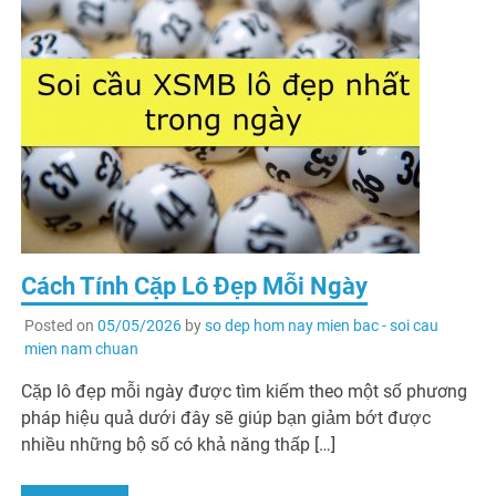
Cách Tính Cặp Lô Đẹp Mỗi Ngày
Posted on
05/05/2026
by
so dep hom nay mien bac - soi cau
mien nam chuan
Cặp lô đẹp mỗi ngày được tìm kiếm theo một số phương
pháp hiệu quả dưới đây sẽ giúp bạn giảm bớt được
nhiều những bộ số có khả năng thấp […]