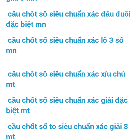
cầu chốt số siêu chuẩn xác đầu đuôi
đặc biệt mn
cầu chốt số siêu chuẩn xác lô 3 số
mn
cầu chốt số siêu chuẩn xác xỉu chủ
mt
cầu chốt số siêu chuẩn xác giải đặc
biệt mt
cầu chốt số to siêu chuẩn xác giải 8
mt