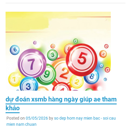
dự đoán xsmb hàng ngày giúp ae tham
khảo
Posted on
05/05/2026
by
so dep hom nay mien bac - soi cau
mien nam chuan