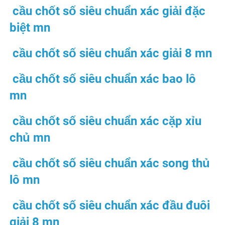
cầu chốt số siêu chuẩn xác giải đặc
biệt mn
cầu chốt số siêu chuẩn xác giải 8 mn
cầu chốt số siêu chuẩn xác bao lô
mn
cầu chốt số siêu chuẩn xác cặp xỉu
chủ mn
cầu chốt số siêu chuẩn xác song thủ
lô mn
cầu chốt số siêu chuẩn xác đầu đuôi
giải 8 mn