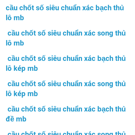
cầu chốt số siêu chuẩn xác bạch thủ
lô mb
cầu chốt số siêu chuẩn xác song thủ
lô mb
cầu chốt số siêu chuẩn xác bạch thủ
lô kép mb
cầu chốt số siêu chuẩn xác song thủ
lô kép mb
cầu chốt số siêu chuẩn xác bạch thủ
đề mb
cầu chốt số siêu chuẩn xác song thủ