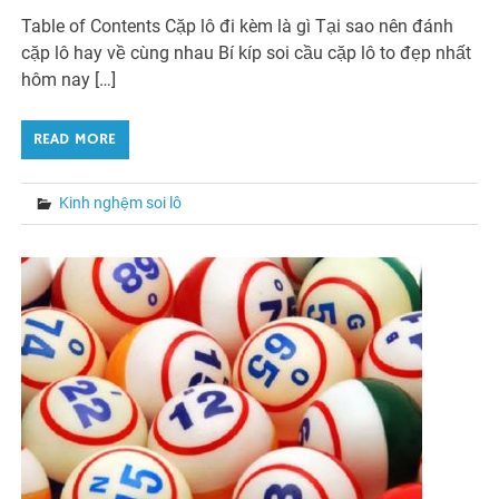
Table of Contents Cặp lô đi kèm là gì Tại sao nên đánh
cặp lô hay về cùng nhau Bí kíp soi cầu cặp lô to đẹp nhất
hôm nay […]
READ MORE
Kinh nghệm soi lô