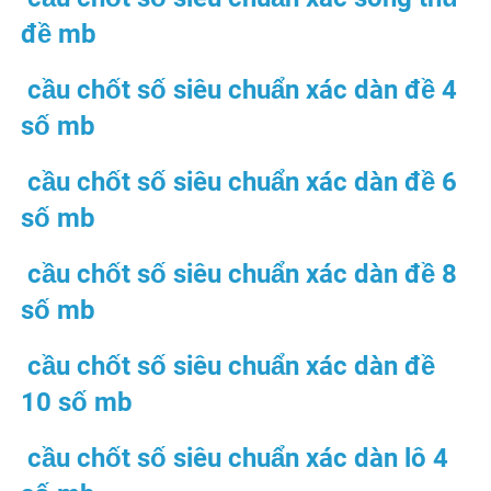
đề mb
cầu chốt số siêu chuẩn xác dàn đề 4
số mb
cầu chốt số siêu chuẩn xác dàn đề 6
số mb
cầu chốt số siêu chuẩn xác dàn đề 8
số mb
cầu chốt số siêu chuẩn xác dàn đề
10 số mb
cầu chốt số siêu chuẩn xác dàn lô 4