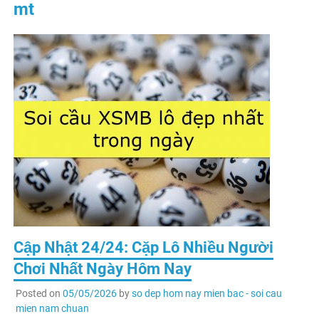
mt
Cập Nhật 24/24: Cặp Lô Nhiều Người
Chơi Nhất Ngày Hôm Nay
Posted on
05/05/2026
by
so dep hom nay mien bac - soi cau
mien nam chuan