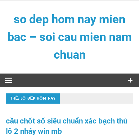
Skip
to
so dep hom nay mien
content
bac – soi cau mien nam
chuan
so dep hom nay mien bac – soi cau mien nam chuan
THẺ:
LÔ ĐẸP HÔM NAY
cầu chốt số siêu chuẩn xác bạch thủ
lô 2 nháy win mb