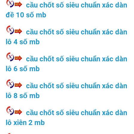
cầu chốt số siêu chuẩn xác dàn
đề 10 số mb
cầu chốt số siêu chuẩn xác dàn
lô 4 số mb
cầu chốt số siêu chuẩn xác dàn
lô 6 số mb
cầu chốt số siêu chuẩn xác dàn
lô 8 số mb
cầu chốt số siêu chuẩn xác dàn
lô xiên 2 mb