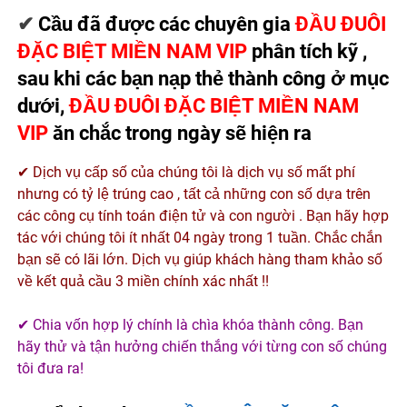
✔
Cầu đã được các chuyên gia
ĐẦU ĐUÔI
ĐẶC BIỆT MIỀN NAM VIP
phân tích kỹ ,
sau khi các bạn nạp thẻ thành công ở mục
dưới,
ĐẦU ĐUÔI ĐẶC BIỆT MIỀN NAM
VIP
ăn chắc trong ngày sẽ hiện ra
✔ Dịch vụ cấp số của chúng tôi là dịch vụ số mất phí
nhưng có tỷ lệ trúng cao , tất cả những con số dựa trên
các công cụ tính toán điện tử và con người . Bạn hãy hợp
tác với chúng tôi ít nhất 04 ngày trong 1 tuần. Chắc chắn
bạn sẽ có lãi lớn. Dịch vụ giúp khách hàng tham khảo số
về kết quả cầu 3 miền chính xác nhất !!
✔ Chia vốn hợp lý chính là chìa khóa thành công. Bạn
hãy thử và tận hưởng chiến thắng với từng con số chúng
tôi đưa ra!