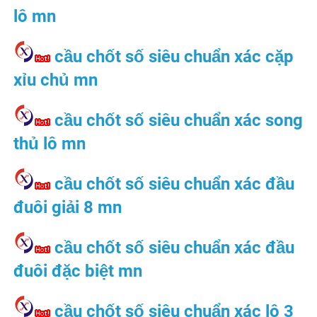
lô mn
cầu chốt số siêu chuẩn xác cặp
xỉu chủ mn
cầu chốt số siêu chuẩn xác song
thủ lô mn
cầu chốt số siêu chuẩn xác đầu
đuôi giải 8 mn
cầu chốt số siêu chuẩn xác đầu
đuôi đặc biệt mn
cầu chốt số siêu chuẩn xác lô 3