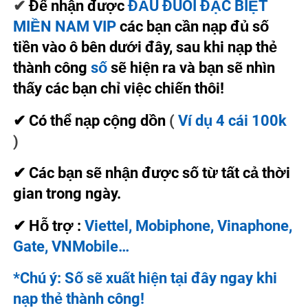
✔
Để nhận được
ĐẦU ĐUÔI ĐẶC BIỆT
MIỀN NAM VIP
các bạn cần nạp đủ số
tiền vào ô bên dưới đây, sau khi nạp thẻ
thành công
số
sẽ hiện ra và bạn sẽ nhìn
thấy các bạn chỉ việc chiến thôi!
✔ Có thể nạp cộng dồn
(
Ví dụ 4 cái 100k
)
✔ Các bạn sẽ nhận được số từ tất cả thời
gian trong ngày.
✔ Hỗ trợ :
Viettel, Mobiphone, Vinaphone,
Gate, VNMobile…
*Chú ý: Số sẽ xuất hiện tại đây ngay khi
nạp thẻ thành công!