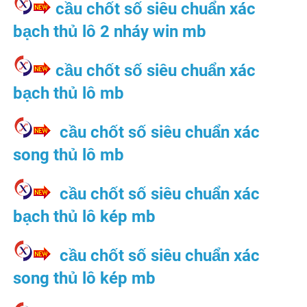
cầu chốt số siêu chuẩn xác
bạch thủ lô 2 nháy win mb
cầu chốt số siêu chuẩn xác
bạch thủ lô mb
cầu chốt số siêu chuẩn xác
song thủ lô mb
cầu chốt số siêu chuẩn xác
bạch thủ lô kép mb
cầu chốt số siêu chuẩn xác
song thủ lô kép mb