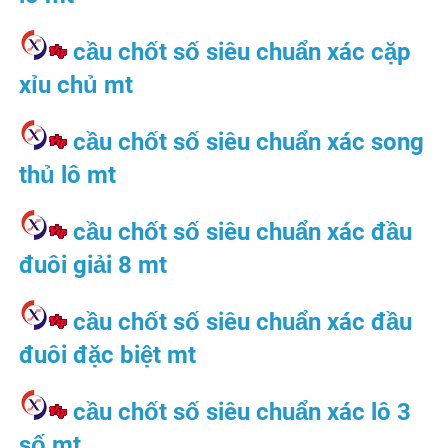
cầu chốt số siêu chuẩn xác cặp
xỉu chủ mt
cầu chốt số siêu chuẩn xác song
thủ lô mt
cầu chốt số siêu chuẩn xác đầu
đuôi giải 8 mt
cầu chốt số siêu chuẩn xác đầu
đuôi đặc biệt mt
cầu chốt số siêu chuẩn xác lô 3
số mt