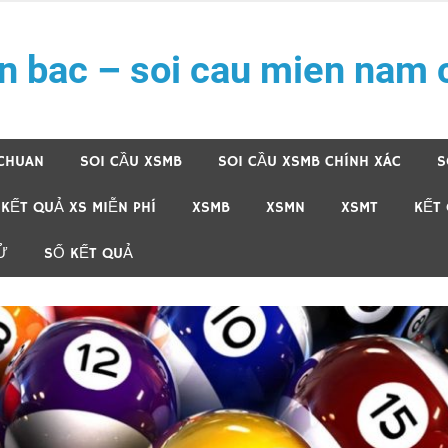
n bac – soi cau mien nam 
chuan
 CHUAN
SOI CẦU XSMB
SOI CẦU XSMB CHÍNH XÁC
S
KẾT QUẢ XS MIỄN PHÍ
XSMB
XSMN
XSMT
KẾT
Ử
SỐ KẾT QUẢ