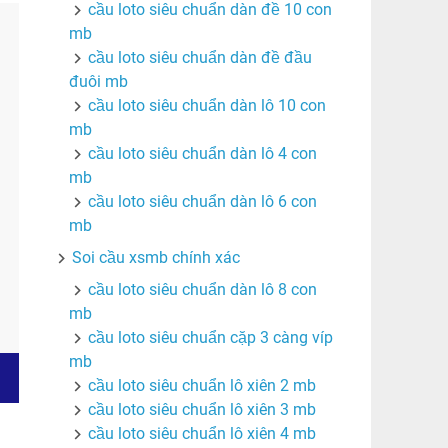
cầu loto siêu chuẩn dàn đề 10 con
mb
cầu loto siêu chuẩn dàn đề đầu
đuôi mb
cầu loto siêu chuẩn dàn lô 10 con
mb
cầu loto siêu chuẩn dàn lô 4 con
mb
cầu loto siêu chuẩn dàn lô 6 con
mb
Soi cầu xsmb chính xác
cầu loto siêu chuẩn dàn lô 8 con
mb
cầu loto siêu chuẩn cặp 3 càng víp
mb
cầu loto siêu chuẩn lô xiên 2 mb
cầu loto siêu chuẩn lô xiên 3 mb
cầu loto siêu chuẩn lô xiên 4 mb