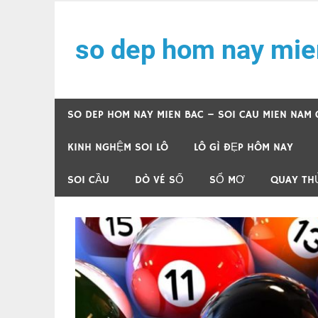
Skip
to
so dep hom nay mie
content
so dep hom nay mien bac – soi cau mien nam 
SO DEP HOM NAY MIEN BAC – SOI CAU MIEN NAM
KINH NGHỆM SOI LÔ
LÔ GÌ ĐẸP HÔM NAY
SOI CẦU
DÒ VÉ SỐ
SỔ MƠ
QUAY TH