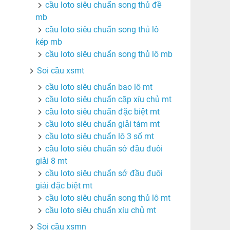
cầu loto siêu chuẩn song thủ đề
mb
cầu loto siêu chuẩn song thủ lô
kép mb
cầu loto siêu chuẩn song thủ lô mb
Soi cầu xsmt
cầu loto siêu chuẩn bao lô mt
cầu loto siêu chuẩn cặp xíu chủ mt
cầu loto siêu chuẩn đặc biệt mt
cầu loto siêu chuẩn giải tám mt
cầu loto siêu chuẩn lô 3 số mt
cầu loto siêu chuẩn sớ đầu đuôi
giải 8 mt
cầu loto siêu chuẩn sớ đầu đuôi
giải đặc biệt mt
cầu loto siêu chuẩn song thủ lô mt
cầu loto siêu chuẩn xíu chủ mt
Soi cầu xsmn