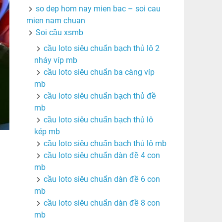
so dep hom nay mien bac – soi cau
mien nam chuan
Soi cầu xsmb
cầu loto siêu chuẩn bạch thủ lô 2
nháy víp mb
cầu loto siêu chuẩn ba càng víp
mb
cầu loto siêu chuẩn bạch thủ đề
mb
cầu loto siêu chuẩn bạch thủ lô
kép mb
cầu loto siêu chuẩn bạch thủ lô mb
cầu loto siêu chuẩn dàn đề 4 con
mb
cầu loto siêu chuẩn dàn đề 6 con
mb
cầu loto siêu chuẩn dàn đề 8 con
mb