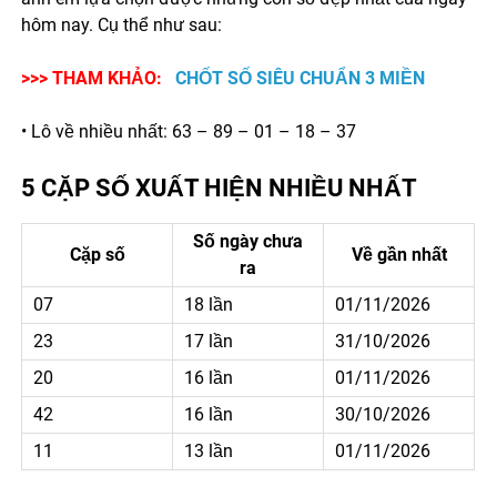
hôm nay. Cụ thể như sau:
>>> THAM KHẢO:
CHỐT SỐ SIÊU CHUẨN 3 MIỀN
• Lô về nhiều nhất:
63 – 89 – 01 – 18 – 37
5 CẶP SỐ XUẤT HIỆN NHIỀU NHẤT
Số ngày chưa
Cặp số
Về gần nhất
ra
07
18 lần
01/11/2026
23
17 lần
31/10/2026
20
16 lần
01/11/2026
42
16 lần
30/10/2026
11
13 lần
01/11/2026