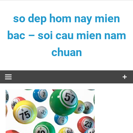
Skip
to
so dep hom nay mien
content
bac – soi cau mien nam
chuan
so dep hom nay mien bac – soi cau mien nam chuan