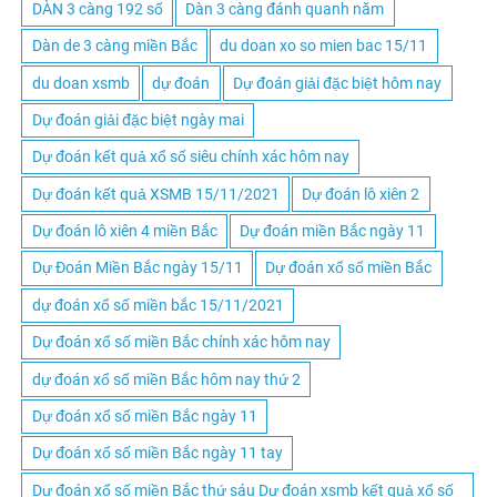
DÀN 3 càng 192 số
Dàn 3 càng đánh quanh năm
Dàn de 3 càng miền Bắc
du doan xo so mien bac 15/11
du doan xsmb
dự đoán
Dự đoán giải đặc biệt hôm nay
Dự đoán giải đặc biệt ngày mai
Dự đoán kết quả xổ số siêu chính xác hôm nay
Dự đoán kết quả XSMB 15/11/2021
Dự đoán lô xiên 2
Dự đoán lô xiên 4 miền Bắc
Dự đoán miền Bắc ngày 11
Dự Đoán Miền Bắc ngày 15/11
Dự đoán xổ số miền Bắc
dự đoán xổ số miền bắc 15/11/2021
Dự đoán xổ số miền Bắc chính xác hôm nay
dự đoán xổ số miền Bắc hôm nay thứ 2
Dự đoán xổ số miền Bắc ngày 11
Dự đoán xổ số miền Bắc ngày 11 tay
Dự đoán xổ số miền Bắc thứ sáu Dự đoán xsmb kết quả xổ số