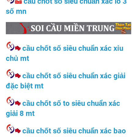
cầu chốt số siêu chuẩn xác lô 3
số mn
cầu chốt số siêu chuẩn xác xỉu
chủ mt
cầu chốt số siêu chuẩn xác giải
đặc biệt mt
cầu chốt số to siêu chuẩn xác
giải 8 mt
cầu chốt số siêu chuẩn xác bao