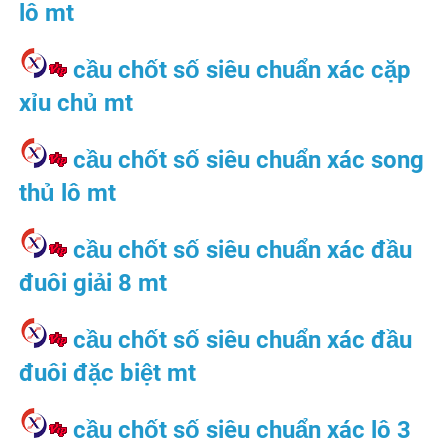
lô mt
cầu chốt số siêu chuẩn xác cặp
xỉu chủ mt
cầu chốt số siêu chuẩn xác song
thủ lô mt
cầu chốt số siêu chuẩn xác đầu
đuôi giải 8 mt
cầu chốt số siêu chuẩn xác đầu
đuôi đặc biệt mt
cầu chốt số siêu chuẩn xác lô 3