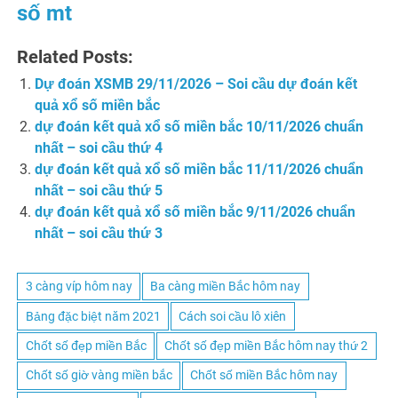
số mt
Related Posts:
Dự đoán XSMB 29/11/2026 – Soi cầu dự đoán kết
quả xổ số miền bắc
dự đoán kết quả xổ số miền bắc 10/11/2026 chuẩn
nhất – soi cầu thứ 4
dự đoán kết quả xổ số miền bắc 11/11/2026 chuẩn
nhất – soi cầu thứ 5
dự đoán kết quả xổ số miền bắc 9/11/2026 chuẩn
nhất – soi cầu thứ 3
3 càng víp hôm nay
Ba càng miền Bắc hôm nay
Bảng đặc biệt năm 2021
Cách soi cầu lô xiên
Chốt số đẹp miền Bắc
Chốt số đẹp miền Bắc hôm nay thứ 2
Chốt số giờ vàng miền bắc
Chốt số miền Bắc hôm nay