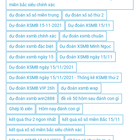
miền bắc siêu chính xác
dự đoán xổ số miền trung
dự đoán xổ số thứ 2
Dự đoán XSMB 15-11-2021
Dự đoán XSMB 15/11
dự đoán xsmb chính xác
dự đoán xsmb chuẩn
dự đoán xsmb đặc biệt
Dự đoán XSMB Minh Ngọc
dự đoán xsmb ngày 15
Dự đoán XSMB ngày 15/11
Dự đoán XSMB ngày 15/11/2021
Dự đoán XSMB ngày 15/11/2021 - Thống kê XSMB thứ 2
Dự đoán XSMB VIP 26h
dự đoán xsmb wap
dự đoán xsmb win2888
đề về 50 hôm sau đánh con gì
Ghép lô xiên
Hôm nay đánh con gì
kết quả thứ 2 ngon nhất
kết quả xổ số miền Bắc 15/11
kết quả xổ số miền bắc siêu chính xác