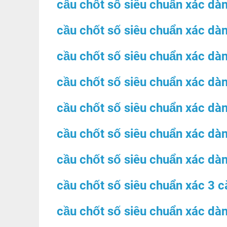
cầu chốt số siêu chuẩn xác dà
cầu chốt số siêu chuẩn xác dàn
cầu chốt số siêu chuẩn xác dàn
cầu chốt số siêu chuẩn xác dàn
cầu chốt số siêu chuẩn xác dàn
cầu chốt số siêu chuẩn xác dàn
cầu chốt số siêu chuẩn xác dàn
cầu chốt số siêu chuẩn xác 3 
cầu chốt số siêu chuẩn xác dà