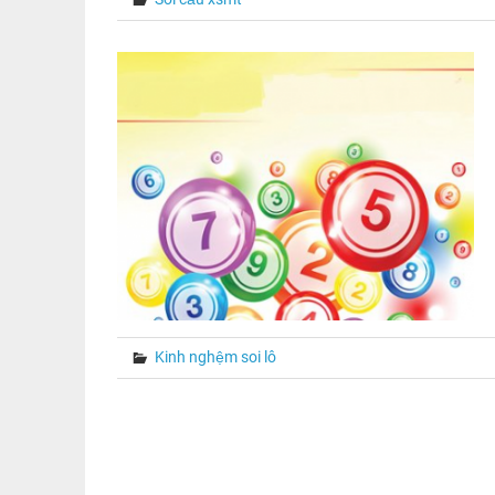
Kinh nghệm soi lô