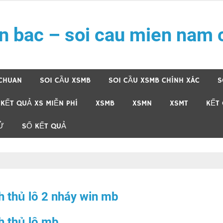
n bac – soi cau mien nam 
chuan
 CHUAN
SOI CẦU XSMB
SOI CẦU XSMB CHÍNH XÁC
S
KẾT QUẢ XS MIỄN PHÍ
XSMB
XSMN
XSMT
KẾT
Ử
SỐ KẾT QUẢ
h thủ lô 2 nháy win mb
h thủ lô mb