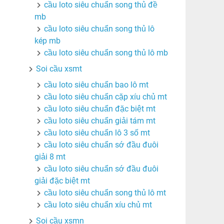
cầu loto siêu chuẩn song thủ đề
mb
cầu loto siêu chuẩn song thủ lô
kép mb
cầu loto siêu chuẩn song thủ lô mb
Soi cầu xsmt
cầu loto siêu chuẩn bao lô mt
cầu loto siêu chuẩn cặp xíu chủ mt
cầu loto siêu chuẩn đặc biệt mt
cầu loto siêu chuẩn giải tám mt
cầu loto siêu chuẩn lô 3 số mt
cầu loto siêu chuẩn sớ đầu đuôi
giải 8 mt
cầu loto siêu chuẩn sớ đầu đuôi
giải đặc biệt mt
cầu loto siêu chuẩn song thủ lô mt
cầu loto siêu chuẩn xíu chủ mt
Soi cầu xsmn