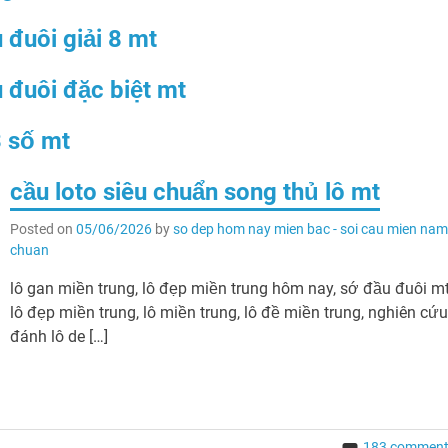
 đuôi giải 8 mt
 đuôi đặc biệt mt
3 số mt
cầu loto siêu chuẩn song thủ lô mt
Posted on
05/06/2026
by
so dep hom nay mien bac - soi cau mien na
chuan
lô gan miền trung, lô đẹp miền trung hôm nay, sớ đầu đuôi mt
lô đẹp miền trung, lô miền trung, lô đề miền trung, nghiên cứ
đánh lô de […]
183 commen