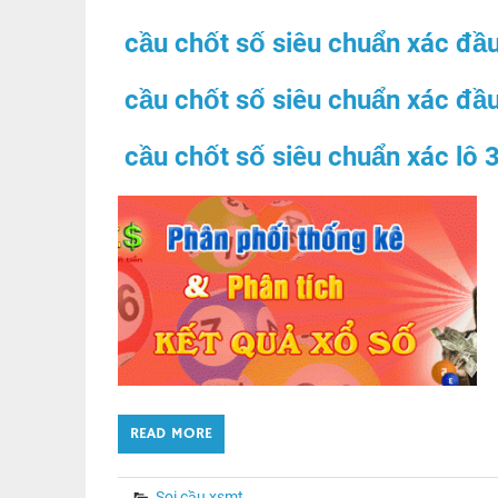
cầu chốt số siêu chuẩn xác đầu
cầu chốt số siêu chuẩn xác đầu
cầu chốt số siêu chuẩn xác lô 
READ MORE
Soi cầu xsmt