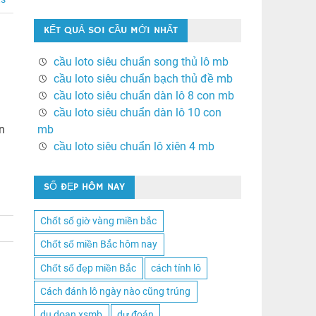
KẾT QUẢ SOI CẦU MỚI NHẤT
cầu loto siêu chuẩn song thủ lô mb
m
cầu loto siêu chuẩn bạch thủ đề mb
cầu loto siêu chuẩn dàn lô 8 con mb
cầu loto siêu chuẩn dàn lô 10 con
mb
n
cầu loto siêu chuẩn lô xiên 4 mb
SỐ ĐẸP HÔM NAY
Chốt số giờ vàng miền bắc
Chốt số miền Bắc hôm nay
Chốt số đẹp miền Bắc
cách tính lô
Cách đánh lô ngày nào cũng trúng
du doan xsmb
dự đoán