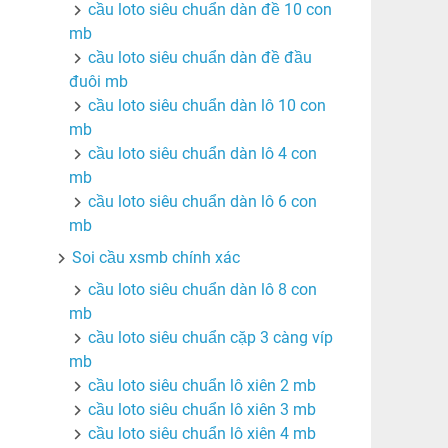
cầu loto siêu chuẩn dàn đề 10 con
mb
cầu loto siêu chuẩn dàn đề đầu
đuôi mb
cầu loto siêu chuẩn dàn lô 10 con
mb
cầu loto siêu chuẩn dàn lô 4 con
mb
cầu loto siêu chuẩn dàn lô 6 con
mb
Soi cầu xsmb chính xác
cầu loto siêu chuẩn dàn lô 8 con
mb
cầu loto siêu chuẩn cặp 3 càng víp
mb
cầu loto siêu chuẩn lô xiên 2 mb
cầu loto siêu chuẩn lô xiên 3 mb
cầu loto siêu chuẩn lô xiên 4 mb