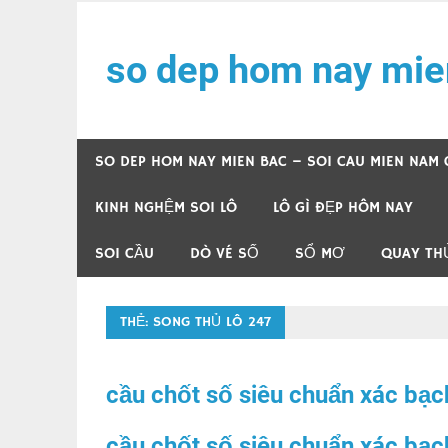
Skip
to
so dep hom nay mie
content
so dep hom nay mien bac – soi cau mien nam 
SO DEP HOM NAY MIEN BAC – SOI CAU MIEN NAM
KINH NGHỆM SOI LÔ
LÔ GÌ ĐẸP HÔM NAY
SOI CẦU
DÒ VÉ SỐ
SỔ MƠ
QUAY TH
THẺ:
SONG THỦ LÔ 247
cầu chốt số siêu chuẩn xác bạc
cầu chốt số siêu chuẩn xác bạc