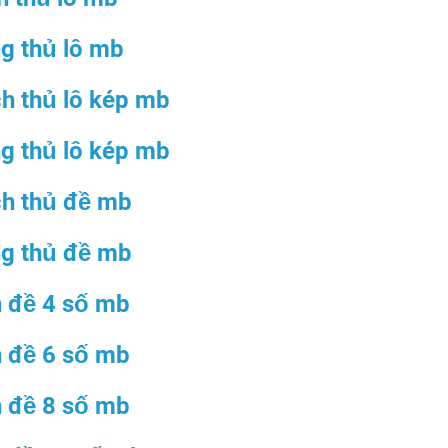
ng thủ lô mb
ch thủ lô kép mb
ng thủ lô kép mb
ch thủ đề mb
ng thủ đề mb
n đề 4 số mb
n đề 6 số mb
n đề 8 số mb