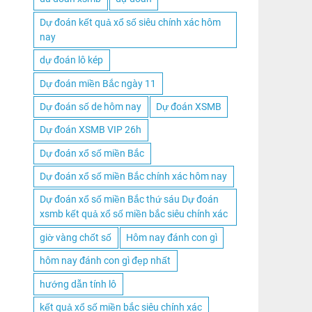
Dự đoán kết quả xổ số siêu chính xác hôm
nay
dự đoán lô kép
Dự đoán miền Bắc ngày 11
Dự đoán số de hôm nay
Dự đoán XSMB
Dự đoán XSMB VIP 26h
Dự đoán xổ số miền Bắc
Dự đoán xổ số miền Bắc chính xác hôm nay
Dự đoán xổ số miền Bắc thứ sáu Dự đoán
xsmb kết quả xổ số miền bắc siêu chính xác
giờ vàng chốt số
Hôm nay đánh con gì
hôm nay đánh con gì đẹp nhất
hướng dẫn tính lô
kết quả xổ số miền bắc siêu chính xác