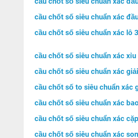
cầu chốt số siêu chuẩn xác đầu
cầu chốt số siêu chuẩn xác đầ
cầu chốt số siêu chuẩn xác lô 
cầu chốt số siêu chuẩn xác xỉu
cầu chốt số siêu chuẩn xác giải
cầu chốt số to siêu chuẩn xác g
cầu chốt số siêu chuẩn xác bao
cầu chốt số siêu chuẩn xác cặp
cầu chốt số siêu chuẩn xác son