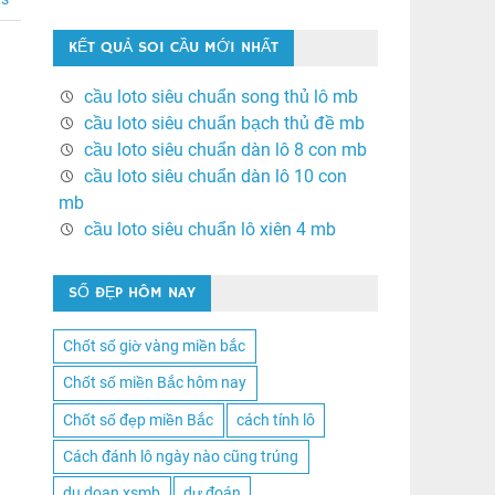
KẾT QUẢ SOI CẦU MỚI NHẤT
cầu loto siêu chuẩn song thủ lô mb
cầu loto siêu chuẩn bạch thủ đề mb
cầu loto siêu chuẩn dàn lô 8 con mb
cầu loto siêu chuẩn dàn lô 10 con
mb
cầu loto siêu chuẩn lô xiên 4 mb
SỐ ĐẸP HÔM NAY
Chốt số giờ vàng miền bắc
Chốt số miền Bắc hôm nay
Chốt số đẹp miền Bắc
cách tính lô
Cách đánh lô ngày nào cũng trúng
du doan xsmb
dự đoán