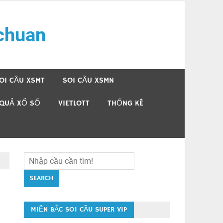
chuan
OI CẦU XSMT
SOI CẦU XSMN
 QUẢ XỔ SỐ
VIETLOTT
THỐNG KÊ
SEARCH
MIỀN BẮC SOI CẦU SUPER VIP