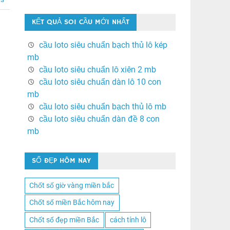
KẾT QUẢ SOI CẦU MỚI NHẤT
cầu loto siêu chuẩn bạch thủ lô kép
mb
cầu loto siêu chuẩn lô xiên 2 mb
cầu loto siêu chuẩn dàn lô 10 con
mb
cầu loto siêu chuẩn bạch thủ lô mb
cầu loto siêu chuẩn dàn đề 8 con
mb
SỐ ĐẸP HÔM NAY
Chốt số giờ vàng miền bắc
Chốt số miền Bắc hôm nay
Chốt số đẹp miền Bắc
cách tính lô