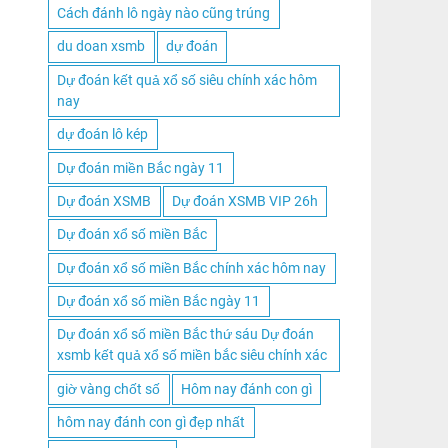
Cách đánh lô ngày nào cũng trúng
du doan xsmb
dự đoán
Dự đoán kết quả xổ số siêu chính xác hôm
nay
dự đoán lô kép
Dự đoán miền Bắc ngày 11
Dự đoán XSMB
Dự đoán XSMB VIP 26h
Dự đoán xổ số miền Bắc
Dự đoán xổ số miền Bắc chính xác hôm nay
Dự đoán xổ số miền Bắc ngày 11
Dự đoán xổ số miền Bắc thứ sáu Dự đoán
xsmb kết quả xổ số miền bắc siêu chính xác
giờ vàng chốt số
Hôm nay đánh con gì
hôm nay đánh con gì đẹp nhất