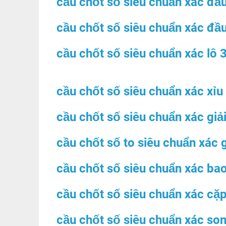
cầu chốt số siêu chuẩn xác đầu
cầu chốt số siêu chuẩn xác đầ
cầu chốt số siêu chuẩn xác lô 
cầu chốt số siêu chuẩn xác xỉu
cầu chốt số siêu chuẩn xác giải
cầu chốt số to siêu chuẩn xác g
cầu chốt số siêu chuẩn xác bao
cầu chốt số siêu chuẩn xác cặp
cầu chốt số siêu chuẩn xác son