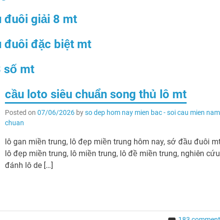
 đuôi giải 8 mt
 đuôi đặc biệt mt
3 số mt
cầu loto siêu chuẩn song thủ lô mt
Posted on
07/06/2026
by
so dep hom nay mien bac - soi cau mien na
chuan
lô gan miền trung, lô đẹp miền trung hôm nay, sớ đầu đuôi mt
lô đẹp miền trung, lô miền trung, lô đề miền trung, nghiên cứ
đánh lô de […]
183 commen