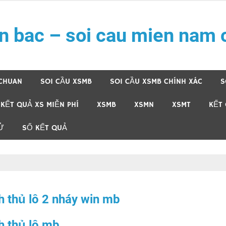
n bac – soi cau mien nam 
chuan
 CHUAN
SOI CẦU XSMB
SOI CẦU XSMB CHÍNH XÁC
S
KẾT QUẢ XS MIỄN PHÍ
XSMB
XSMN
XSMT
KẾT
Ử
SỐ KẾT QUẢ
h thủ lô 2 nháy win mb
h thủ lô mb