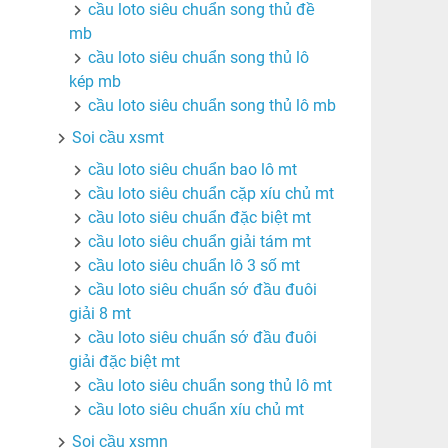
cầu loto siêu chuẩn song thủ đề
mb
cầu loto siêu chuẩn song thủ lô
kép mb
cầu loto siêu chuẩn song thủ lô mb
Soi cầu xsmt
cầu loto siêu chuẩn bao lô mt
cầu loto siêu chuẩn cặp xíu chủ mt
cầu loto siêu chuẩn đặc biệt mt
cầu loto siêu chuẩn giải tám mt
cầu loto siêu chuẩn lô 3 số mt
cầu loto siêu chuẩn sớ đầu đuôi
giải 8 mt
cầu loto siêu chuẩn sớ đầu đuôi
giải đặc biệt mt
cầu loto siêu chuẩn song thủ lô mt
cầu loto siêu chuẩn xíu chủ mt
Soi cầu xsmn