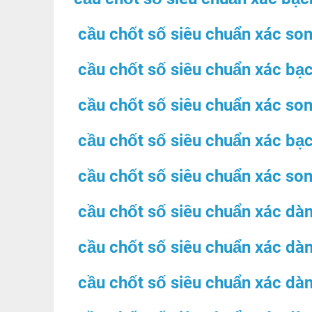
cầu chốt số siêu chuẩn xác so
cầu chốt số siêu chuẩn xác bạ
cầu chốt số siêu chuẩn xác so
cầu chốt số siêu chuẩn xác bạ
cầu chốt số siêu chuẩn xác so
cầu chốt số siêu chuẩn xác dà
cầu chốt số siêu chuẩn xác dà
cầu chốt số siêu chuẩn xác dà