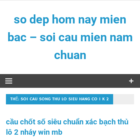
Skip
to
so dep hom nay mien
content
bac – soi cau mien nam
chuan
so dep hom nay mien bac – soi cau mien nam chuan
THẺ:
SOI CAU SONG THU LO SIEU HANG CO 1 K 2
cầu chốt số siêu chuẩn xác bạch thủ
lô 2 nháy win mb