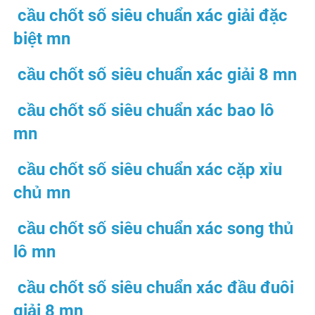
cầu chốt số siêu chuẩn xác giải đặc
biệt mn
cầu chốt số siêu chuẩn xác giải 8 mn
cầu chốt số siêu chuẩn xác bao lô
mn
cầu chốt số siêu chuẩn xác cặp xỉu
chủ mn
cầu chốt số siêu chuẩn xác song thủ
lô mn
cầu chốt số siêu chuẩn xác đầu đuôi
giải 8 mn