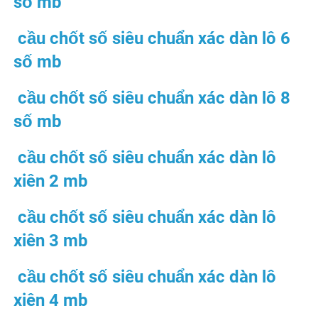
số mb
cầu chốt số siêu chuẩn xác dàn lô 6
số mb
cầu chốt số siêu chuẩn xác dàn lô 8
số mb
cầu chốt số siêu chuẩn xác dàn lô
xiên 2 mb
cầu chốt số siêu chuẩn xác dàn lô
xiên 3 mb
cầu chốt số siêu chuẩn xác dàn lô
xiên 4 mb