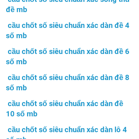
đề mb
cầu chốt số siêu chuẩn xác dàn đề 4
số mb
cầu chốt số siêu chuẩn xác dàn đề 6
số mb
cầu chốt số siêu chuẩn xác dàn đề 8
số mb
cầu chốt số siêu chuẩn xác dàn đề
10 số mb
cầu chốt số siêu chuẩn xác dàn lô 4