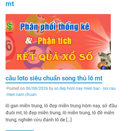
mt
cầu loto siêu chuẩn song thủ lô mt
Posted on
06/08/2026
by
so dep hom nay mien bac - soi cau
mien nam chuan
lô gan miền trung, lô đẹp miền trung hôm nay, sớ đầu
đuôi mt, lô đẹp miền trung, lô miền trung, lô đề miền
trung, nghiên cứu đánh lô de […]