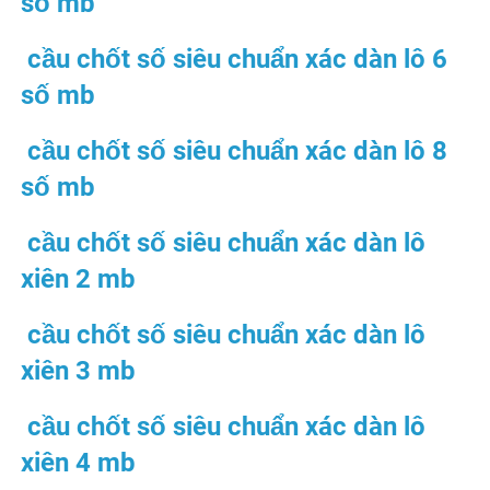
số mb
cầu chốt số siêu chuẩn xác dàn lô 6
số mb
cầu chốt số siêu chuẩn xác dàn lô 8
số mb
cầu chốt số siêu chuẩn xác dàn lô
xiên 2 mb
cầu chốt số siêu chuẩn xác dàn lô
xiên 3 mb
cầu chốt số siêu chuẩn xác dàn lô
xiên 4 mb