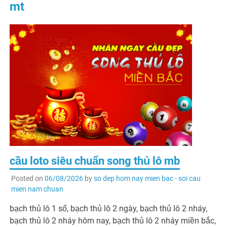
mt
cầu loto siêu chuẩn song thủ lô mb
Posted on
06/08/2026
by
so dep hom nay mien bac - soi cau
mien nam chuan
bạch thủ lô 1 số, bạch thủ lô 2 ngày, bạch thủ lô 2 nháy,
bạch thủ lô 2 nháy hôm nay, bạch thủ lô 2 nháy miền bắc,