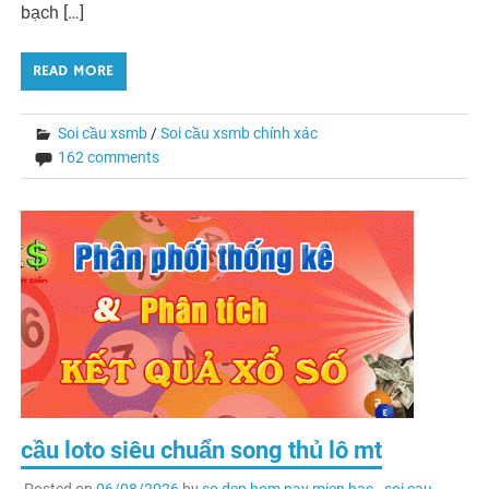
bạch […]
READ MORE
Soi cầu xsmb
/
Soi cầu xsmb chính xác
162 comments
cầu loto siêu chuẩn song thủ lô mt
Posted on
06/08/2026
by
so dep hom nay mien bac - soi cau