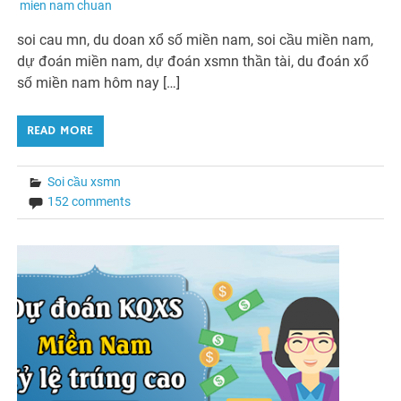
mien nam chuan
soi cau mn, du doan xổ số miền nam, soi cầu miền nam,
dự đoán miền nam, dự đoán xsmn thần tài, du đoán xổ
số miền nam hôm nay […]
READ MORE
Soi cầu xsmn
152 comments