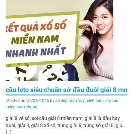
cầu loto siêu chuẩn sớ đầu đuôi giải 8 mn
Posted on
07/08/2026
by
so dep hom nay mien bac - soi cau
mien nam chuan
giải 8 vé số, soi cầu giải 8 miền nam, giải 8 là đầu hay
đuôi, giải 8, giải 8 xổ số, trúng giải 8, trúng số giải 8, giai
[…]