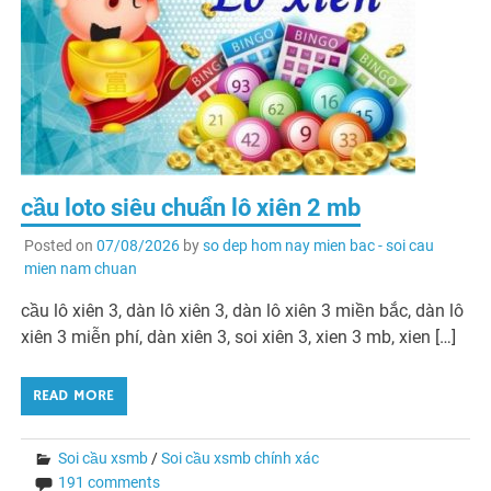
cầu loto siêu chuẩn lô xiên 2 mb
Posted on
07/08/2026
by
so dep hom nay mien bac - soi cau
mien nam chuan
cầu lô xiên 3, dàn lô xiên 3, dàn lô xiên 3 miền bắc, dàn lô
xiên 3 miễn phí, dàn xiên 3, soi xiên 3, xien 3 mb, xien […]
READ MORE
Soi cầu xsmb
/
Soi cầu xsmb chính xác
191 comments