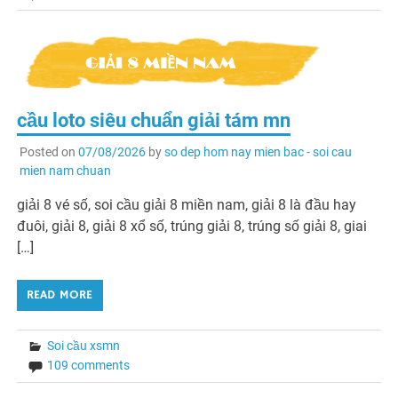
cầu loto siêu chuẩn giải tám mn
Posted on
07/08/2026
by
so dep hom nay mien bac - soi cau
mien nam chuan
giải 8 vé số, soi cầu giải 8 miền nam, giải 8 là đầu hay
đuôi, giải 8, giải 8 xổ số, trúng giải 8, trúng số giải 8, giai
[…]
READ MORE
Soi cầu xsmn
109 comments